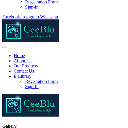
Registration Form
Sign-In
Facebook
Instagram
Whatsapp
Home
About Us
Our Products
Contact Us
E-Library
Registration Form
Sign-In
Gallery