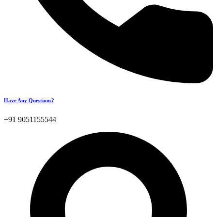
Have Any Questions?
+91 9051155544