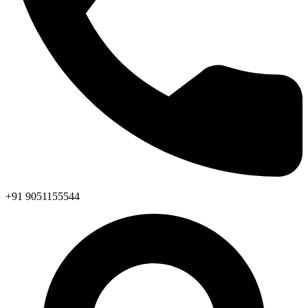
+91 9051155544