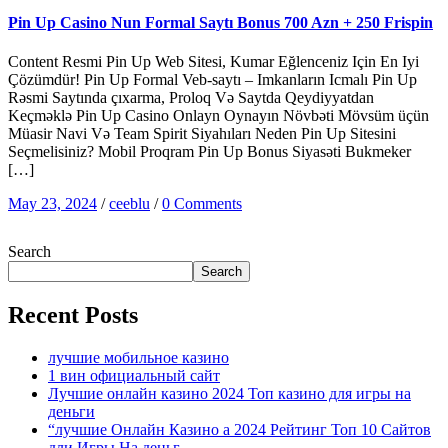
Pin Up Casino Nun Formal Saytı Bonus 700 Azn + 250 Frispin
Content Resmi Pin Up Web Sitesi, Kumar Eğlenceniz Için En Iyi
Çözümdür! Pin Up Formal Veb-saytı – Imkanların Icmalı Pin Up
Rəsmi Saytında çıxarma, Proloq Və Saytda Qeydiyyatdan
Keçməklə Pin Up Casino Onlayn Oynayın Növbəti Mövsüm üçün
Müasir Navi Və Team Spirit Siyahıları Neden Pin Up Sitesini
Seçmelisiniz? Mobil Proqram Pin Up Bonus Siyasəti Bukmeker
[…]
May 23, 2024
/
ceeblu
/
0 Comments
Search
Search
Recent Posts
лучшие мобильное казино
1 вин официальный сайт
Лучшие онлайн казино 2024 Топ казино для игры на
деньги
“лучшие Онлайн Казино а 2024 Рейтинг Топ 10 Сайтов
дли Игры На деньг