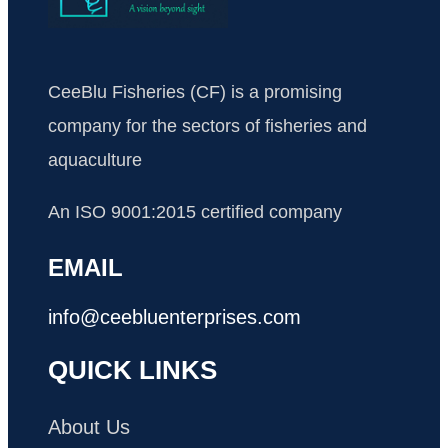
CeeBlu Fisheries (CF) is a promising
company for the sectors of fisheries and
aquaculture
An ISO 9001:2015 certified company
EMAIL
info@ceebluenterprises.com
QUICK LINKS
About Us