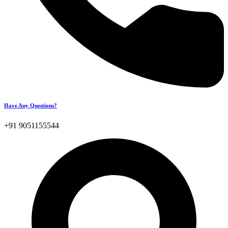
Have Any Questions?
+91 9051155544