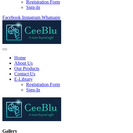
Registration Form
Sign-In
Facebook
Instagram
Whatsapp
Home
About Us
Our Products
Contact Us
E-Library
Registration Form
Sign-In
Gallery