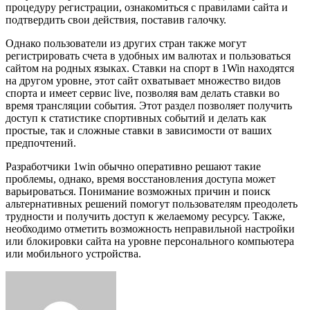
процедуру регистрации, ознакомиться с правилами сайта и
подтвердить свои действия, поставив галочку.
Однако пользователи из других стран также могут
регистрировать счета в удобных им валютах и пользоваться
сайтом на родных языках. Ставки на спорт в 1Win находятся
на другом уровне, этот сайт охватывает множество видов
спорта и имеет сервис live, позволяя вам делать ставки во
время трансляции события. Этот раздел позволяет получить
доступ к статистике спортивных событий и делать как
простые, так и сложные ставки в зависимости от ваших
предпочтений.
Разработчики 1win обычно оперативно решают такие
проблемы, однако, время восстановления доступа может
варьироваться. Понимание возможных причин и поиск
альтернативных решений помогут пользователям преодолеть
трудности и получить доступ к желаемому ресурсу. Также,
необходимо отметить возможность неправильной настройки
или блокировки сайта на уровне персонального компьютера
или мобильного устройства.