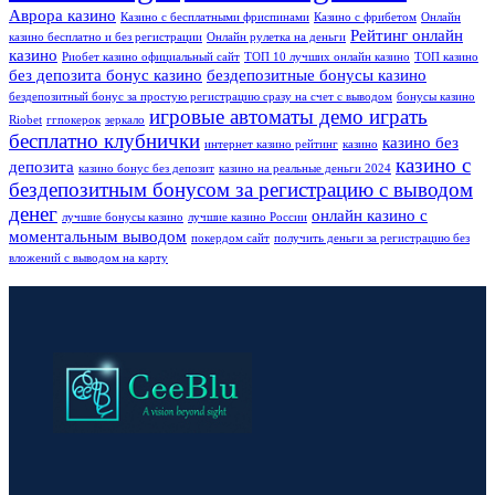
Аврора казино
Казино с бесплатными фриспинами
Казино с фрибетом
Онлайн
Рейтинг онлайн
казино бесплатно и без регистрации
Онлайн рулетка на деньги
казино
Риобет казино официальный сайт
ТОП 10 лучших онлайн казино
ТОП казино
без депозита бонус казино
бездепозитные бонусы казино
бездепозитный бонус за простую регистрацию сразу на счет с выводом
бонусы казино
игровые автоматы демо играть
Riobet
ггпокерок
зеркало
бесплатно клубнички
казино без
интернет казино рейтинг
казино
казино с
депозита
казино бонус без депозит
казино на реальные деньги 2024
бездепозитным бонусом за регистрацию с выводом
денег
онлайн казино с
лучшие бонусы казино
лучшие казино России
моментальным выводом
покердом сайт
получить деньги за регистрацию без
вложений с выводом на карту