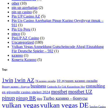
other
(10)
pin up azerbaijan
(2)
pin up casino
(5)
Pin UP Casino AZ
(5)
Pin Up Casino Azerbaijan Pinup Kazino Qeydiyyat ötmək –
911
(1)
Pin Up Peru
(1)
pinco
(1)
PinUP AZ Casino
(1)
Uncategorized
(180)
Vulkan Vegas Anmeldung Gutscheincode Abzgl Einzahlung
Für Deutsche Spieler – 592
(1)
казино
(1)
Комета Казино
(5)
Tags
1win
1win AZ
10 лучших казино онлайн
7К казино онлайн
business
consulting
Bounty казино - бонусы
Casinoda En Çok Kazandıran Slot
mostbet
mostbet UZ
en güvenilir casino siteleri 2024
pinup
pinup BR
Turbo казино - бонусы
tips
vulkan vegas
vulkan vegas DE
İntobet Casino