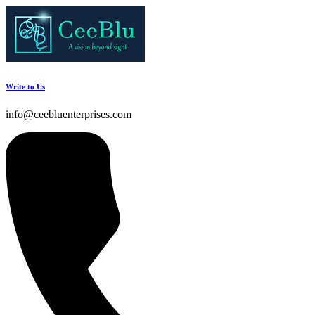
Write to Us
info@ceebluenterprises.com