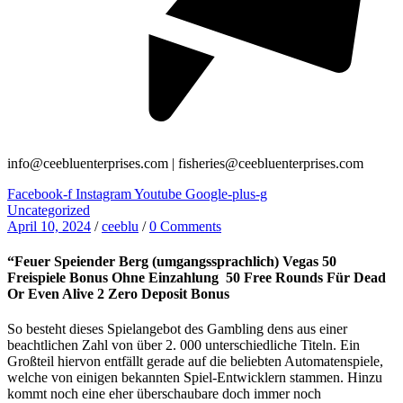
info@ceebluenterprises.com | fisheries@ceebluenterprises.com
Facebook-f
Instagram
Youtube
Google-plus-g
Uncategorized
April 10, 2024
/
ceeblu
/
0 Comments
“Feuer Speiender Berg (umgangssprachlich) Vegas 50
Freispiele Bonus Ohne Einzahlung ️ 50 Free Rounds Für Dead
Or Even Alive 2 Zero Deposit Bonus
So besteht dieses Spielangebot des Gambling dens aus einer
beachtlichen Zahl von über 2. 000 unterschiedliche Titeln. Ein
Großteil hiervon entfällt gerade auf die beliebten Automatenspiele,
welche von einigen bekannten Spiel-Entwicklern stammen. Hinzu
kommt noch eine eher überschaubare doch immer noch