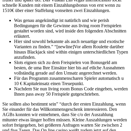
schnelle Kunden mit einem Einzahlungsbonus von erst wenn zu
1510€ über einer Staffelung vonseiten zwei Einzahlungen.
Was genau angekündigt ist natürlich und wie perish
Bedingungen für die Gewinne aus living room Freispielen
gestaltet worden sind, wird inside den folgenden Abschnitten
erläutert.
Hier sind sowohl bekannte als auch neuartige und exotische
Varianten zu finden.” “[newline]Vor allem Roulette darüber
hinaus Blackjack sind within einigen unterschiedlichen Typen
anzufinden.
Slots eignen sich zu dem Freispielen von Bonusgeld am
besten, de uma Ihre Einsätze hier bis auf etliche Ausnahmen
vollständig gerade auf den Umsatz angerechnet werden.
Für das Programm zusammenscharen Spieler automatisch u
10 € Kapitaleinsatz einen Treuepunkt.
Nachdem Sie nun living room Bonus Code eingeben, werden
Ihnen pass away 50 Freispiele gutgeschrieben.
Sie sollten also bestimmt sein” “durch der ersten Einzahlung, wenn
Sie einander für das Willkommensgeschenk interessieren. Den
AGBs konnten wir entnehmen, dass Sie c/o der Auszahlung
mitunter etwas länger hoffen müssen. Kleine Auszahlungen werden
sofort freigegeben, bei größeren Anfragen warten Sie zwischen 2
und five Tagen. Das On line casino weißt zudem jetzt auf den