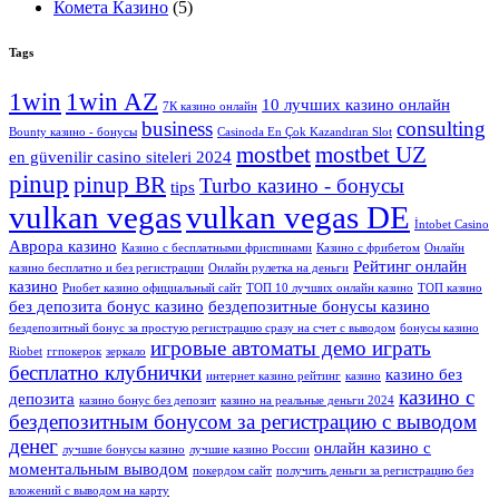
Комета Казино
(5)
Tags
1win
1win AZ
10 лучших казино онлайн
7К казино онлайн
business
consulting
Bounty казино - бонусы
Casinoda En Çok Kazandıran Slot
mostbet
mostbet UZ
en güvenilir casino siteleri 2024
pinup
pinup BR
Turbo казино - бонусы
tips
vulkan vegas
vulkan vegas DE
İntobet Casino
Аврора казино
Казино с бесплатными фриспинами
Казино с фрибетом
Онлайн
Рейтинг онлайн
казино бесплатно и без регистрации
Онлайн рулетка на деньги
казино
Риобет казино официальный сайт
ТОП 10 лучших онлайн казино
ТОП казино
без депозита бонус казино
бездепозитные бонусы казино
бездепозитный бонус за простую регистрацию сразу на счет с выводом
бонусы казино
игровые автоматы демо играть
Riobet
ггпокерок
зеркало
бесплатно клубнички
казино без
интернет казино рейтинг
казино
казино с
депозита
казино бонус без депозит
казино на реальные деньги 2024
бездепозитным бонусом за регистрацию с выводом
денег
онлайн казино с
лучшие бонусы казино
лучшие казино России
моментальным выводом
покердом сайт
получить деньги за регистрацию без
вложений с выводом на карту