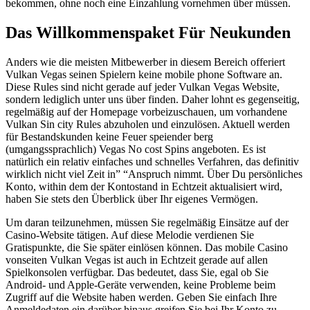
bekommen, ohne noch eine Einzahlung vornehmen über müssen.
Das Willkommenspaket Für Neukunden
Anders wie die meisten Mitbewerber in diesem Bereich offeriert
Vulkan Vegas seinen Spielern keine mobile phone Software an.
Diese Rules sind nicht gerade auf jeder Vulkan Vegas Website,
sondern lediglich unter uns über finden. Daher lohnt es gegenseitig,
regelmäßig auf der Homepage vorbeizuschauen, um vorhandene
Vulkan Sin city Rules abzuholen und einzulösen. Aktuell werden
für Bestandskunden keine Feuer speiender berg
(umgangssprachlich) Vegas No cost Spins angeboten. Es ist
natürlich ein relativ einfaches und schnelles Verfahren, das definitiv
wirklich nicht viel Zeit in” “Anspruch nimmt. Über Du persönliches
Konto, within dem der Kontostand in Echtzeit aktualisiert wird,
haben Sie stets den Überblick über Ihr eigenes Vermögen.
Um daran teilzunehmen, müssen Sie regelmäßig Einsätze auf der
Casino-Website tätigen. Auf diese Melodie verdienen Sie
Gratispunkte, die Sie später einlösen können. Das mobile Casino
vonseiten Vulkan Vegas ist auch in Echtzeit gerade auf allen
Spielkonsolen verfügbar. Das bedeutet, dass Sie, egal ob Sie
Android- und Apple-Geräte verwenden, keine Probleme beim
Zugriff auf die Website haben werden. Geben Sie einfach Ihre
Anmeldedaten ein darüber hinaus greifen Sie bei Ihr Konto zu.