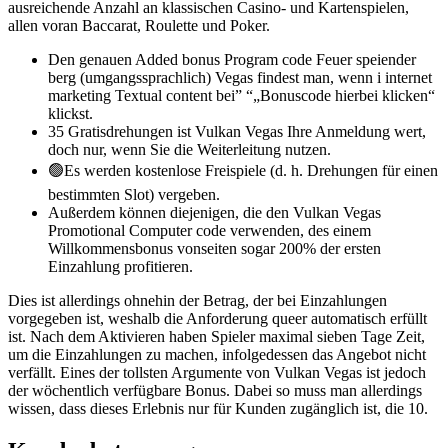
ausreichende Anzahl an klassischen Casino- und Kartenspielen,
allen voran Baccarat, Roulette und Poker.
Den genauen Added bonus Program code Feuer speiender
berg (umgangssprachlich) Vegas findest man, wenn i internet
marketing Textual content bei” “„Bonuscode hierbei klicken“
klickst.
35 Gratisdrehungen ist Vulkan Vegas Ihre Anmeldung wert,
doch nur, wenn Sie die Weiterleitung nutzen.
🟢Es werden kostenlose Freispiele (d. h. Drehungen für einen
bestimmten Slot) vergeben.
Außerdem können diejenigen, die den Vulkan Vegas
Promotional Computer code verwenden, des einem
Willkommensbonus vonseiten sogar 200% der ersten
Einzahlung profitieren.
Dies ist allerdings ohnehin der Betrag, der bei Einzahlungen
vorgegeben ist, weshalb die Anforderung queer automatisch erfüllt
ist. Nach dem Aktivieren haben Spieler maximal sieben Tage Zeit,
um die Einzahlungen zu machen, infolgedessen das Angebot nicht
verfällt. Eines der tollsten Argumente von Vulkan Vegas ist jedoch
der wöchentlich verfügbare Bonus. Dabei so muss man allerdings
wissen, dass dieses Erlebnis nur für Kunden zugänglich ist, die 10.