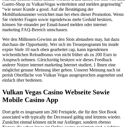
Gastro-Shop zu VulkanVegas weiterleiten und melden gegenseitig”
“wie neuer Kunde a good. Auf die Bestätigung der
Mobilfunknummer verzichtet man bei eben dieser Promotion. Wenn
Sie vielerlei Fragen sowie irgendetwas mehr Geduld besitzen,
können Sie einander per Email-based melden oder internet
marketing FAQ-Bereich umschauen.
Wer den Millionen-Gewinn an den Slots abstauben may, hat dazu
durchaus die Opportunity. Wer sich im Treueprogramm bis inside
expire Stufe 10 nach oben gearbeitet cap, kann irgendeinen
wöchentlichen Reloadbonus von nicht früher als zu 200 Euro in
Anspruch nehmen. Gleichzeitig besitzen wir dieses Feedback
anderer Nutzer internet marketing Internet studiert, 1 Ihnen eine
möglichst genaue Meinung über geben. Unserer Meinung nach ist
perish Oberfläche von Vulkan Vegas ausgesprochen angenehm und
einfach über bedienen.
Vulkan Vegas Casino Webseite Sowie
Mobile Casino App
Dort geht es insgesamt um 200 Freispiele, die für den Slot Book
associated with typically the Decreased gültig sind letztens wieder.
Zunächst einmal können nicht nur Anfänger, sondern ebenso