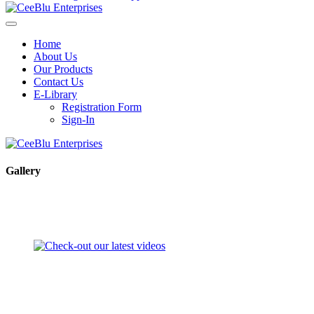
Home
About Us
Our Products
Contact Us
E-Library
Registration Form
Sign-In
Gallery