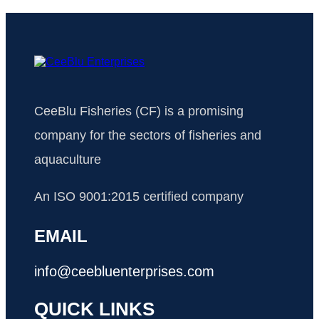
CeeBlu Fisheries (CF) is a promising
company for the sectors of fisheries and
aquaculture
An ISO 9001:2015 certified company
EMAIL
info@ceebluenterprises.com
QUICK LINKS