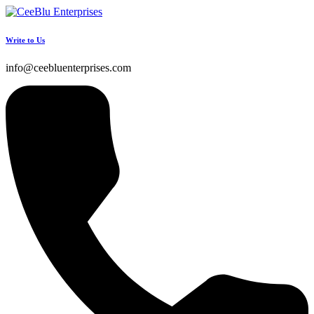
Write to Us
info@ceebluenterprises.com