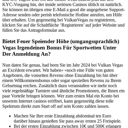
KYC-Vorgang hin, der inside seriösen Casinos üblich ist natürlich.
Sie können im übrigen eine E-Mail a good die angegebene Support-
Adresse senden oder perish telefonische Hotline anrufen, um Hilfe
über erhalten. Um gegenseitig bei VulkanVegas zu registrieren,
klicken Sie auf die Schaltfläche ‘Registrieren’ auf jeder Website und
füllen Sie das Antragsformular aus.
Bietet Feuer Speiender Höhe (umgangssprachlich)
Vegas Irgendeinen Bonus Für Sportwetten Unter
Der Anmeldung An?
Nun daten Sie genau, had been Sie im Jahr 2024 bei Vulkan Vegas
an Excédent erwartet. Wir haben» «noch eine Fülle von guten
Angeboten, die vonseiten Revenu ohne Einzahlung bis hin über
einem Willkommensbonus oder sogar speziellen Revenu zu Ihrem
Geburtstag reichen. Zusätzlich dazu veranstalten wir mehr noch
viele regelmäßige Turniere und ähnliche Promotionen, die Ihnen ein
paar Vorteile bringen können. Wer zum ersten Mal ein Konto bei
unserem Internet casinos eröffnet, kann gegenseitig diese tolle
Spektrum direkt zum Start off auf sein Konto zahlen lassen.
Machen Sie Ihre erste Einzahlung abdominal ten Euro
darüber hinaus genießen Sie pass away ersten 25 Freispiele.
Bei der ersten Einzahlung zwischen 10€ und 500€ erlangen