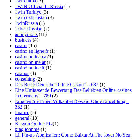
1win India
(3)
1WIN Official In Russia
(1)
1win Turkiye
(3)
1win uzbekistan
(3)
1winRussia
(1)
1xbet Russian
(2)
anonymous
(11)
business
(4)
casino
(15)
casino en ligne fr
(1)
casino onlina ca
(1)
casino online ar
(1)
casinò online it
(1)
casinos
(1)
consulting
(2)
Das Beste Deutsche Online Casino" – 687
(1)
Eine Umfassende Bewertung Des Beliebten Online-casinos
In Germany – 789
(2)
Erhalten Sie Einen Vulkanbet Reward Ohne Einzahlung –
352
(1)
finance
(2)
general
(13)
Kasyno Online PL
(1)
king johnnie
(1)
Lll Pin-up Application: Como Baixar At The Jogar No Seu