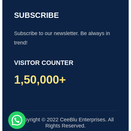
SUBSCRIBE
Subscribe to our newsletter. Be always in
trend!
VISITOR COUNTER
1,50,000+
Copyright © 2022 CeeBlu Enterprises. All
Rights Reserved.