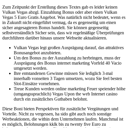
Zum Zeitpunkt der Erstellung dieses Textes gab es leider keinen
Vulkan Vegas abzgl. Einzahlung Bonus oder aber einen Vulkan
Vegas 5 Euro Gratis Angebot. Was natürlich nicht bedeutet, wenn es
in Zukunft nicht eingeführt vermag, da es gegenseitig um einen
sicher angesagteren Bonus handelt. Sie können gegenseitig
selbstverständlich Sicher sein, dass wir regelmäßige Überprüfungen
durchführen darüber hinaus unsere Webseite aktualisieren.
Vulkan Vegas legt großen Ausprägung darauf, das attraktives
Bonusangebot anzubieten.
Um den Bonus zu der Auszahlung zu herbringen, muss der
Ausprägung des Bonus internet marketing Vorfeld 40 Vacio
umgesetzt werden.
Ihre entstandenen Gewinne müssen Sie lediglich 3-mal
innerhalb vonseiten 3 Tagen umsetzen, wozu Sie feel besten
Slot-Einsätze vornehmen.
Treue Kunden werden online marketing Feuer speiender höhe
(umgangssprachlich) Vegas Upon the web Internet casino
durch ein zusätzliches Guthaben belohnt.
Diese Boni bieten Perspektiven für zusätzliche Vergütungen und
Vorteile. Nicht zu vergessen, ha sido gibt auch noch sonstige
Werbeaktionen, die within dem Unternehmen laufen. Manchmal ist
es möglich, Belohnungen kklk bis zu twenty five Euro zu