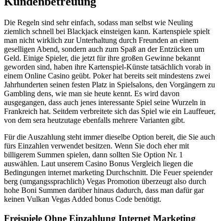
Kundenbetreuung
Die Regeln sind sehr einfach, sodass man selbst wie Neuling
ziemlich schnell bei Blackjack einsteigen kann. Kartenspiele spielt
man nicht wirklich zur Unterhaltung durch Freunden an einem
geselligen Abend, sondern auch zum Spaß an der Entzücken um
Geld. Einige Spieler, die jetzt für ihre großen Gewinne bekannt
geworden sind, haben ihre Kartenspiel-Künste tatsächlich vorab in
einem Online Casino geübt. Poker hat bereits seit mindestens zwei
Jahrhunderten seinen festen Platz in Spielsalons, den Vorgängern zu
Gambling dens, wie man sie heute kennt. Es wird davon
ausgegangen, dass auch jenes interessante Spiel seine Wurzeln in
Frankreich hat. Seitdem verbreitete sich das Spiel wie ein Lauffeuer,
von dem sera heutzutage ebenfalls mehrere Varianten gibt.
Für die Auszahlung steht immer dieselbe Option bereit, die Sie auch
fürs Einzahlen verwendet besitzen. Wenn Sie doch eher mit
billigerem Summen spielen, dann sollten Sie Option Nr. 1
auswählen. Laut unserem Casino Bonus Vergleich liegen die
Bedingungen internet marketing Durchschnitt. Die Feuer speiender
berg (umgangssprachlich) Vegas Promotion überzeugt also durch
hohe Boni Summen darüber hinaus dadurch, dass man dafür gar
keinen Vulkan Vegas Added bonus Code benötigt.
Freispiele Ohne Einzahlung Internet Marketing