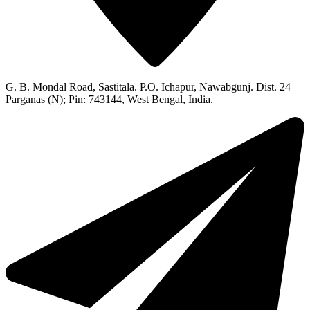
G. B. Mondal Road, Sastitala. P.O. Ichapur, Nawabgunj. Dist. 24
Parganas (N); Pin: 743144, West Bengal, India.