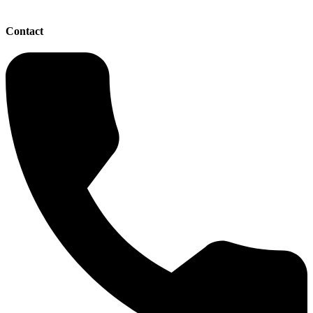
Contact