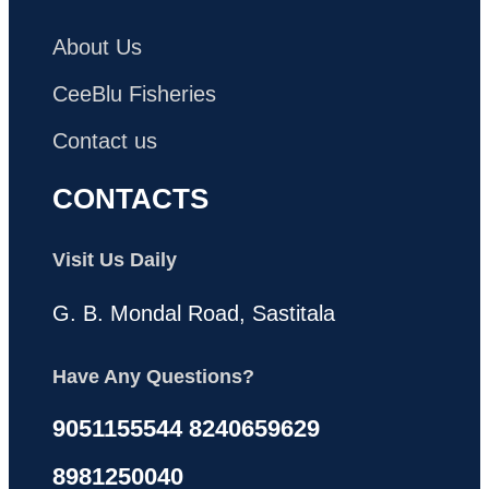
About Us
CeeBlu Fisheries
Contact us
CONTACTS
Visit Us Daily
G. B. Mondal Road, Sastitala
Have Any Questions?
9051155544
8240659629
8981250040