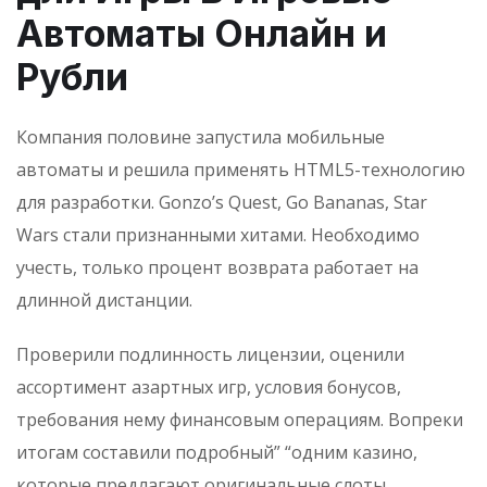
Автоматы Онлайн и
Рубли
Компания половине запустила мобильные
автоматы и решила применять HTML5-технологию
для разработки. Gonzo’s Quest, Go Bananas, Star
Wars стали признанными хитами. Необходимо
учесть, только процент возврата работает на
длинной дистанции.
Проверили подлинность лицензии, оценили
ассортимент азартных игр, условия бонусов,
требования нему финансовым операциям. Вопреки
итогам составили подробный” “одним казино,
которые предлагают оригинальные слоты