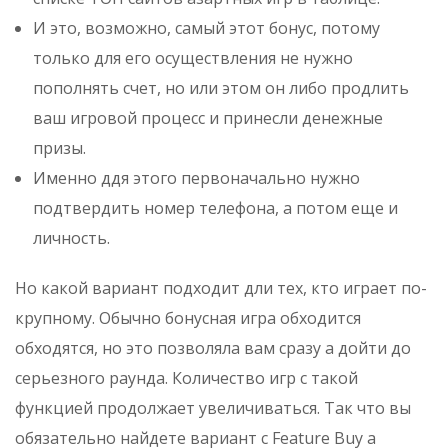
И это, возможно, самый этот бонус, потому
только для его осуществления не нужно
пополнять счет, но или этом он либо продлить
ваш игровой процесс и принесли денежные
призы.
Именно ддя этого первоначально нужно
подтвердить номер телефона, а потом еще и
личность.
Но какой вариант подходит дли тех, кто играет по-
крупному. Обычно бонусная игра обходится
обходятся, но это позволяла вам сразу а дойти до
серьезного раунда. Количество игр с такой
функцией продолжает увеличиваться. Так что вы
обязательно найдете вариант с Feature Buy а