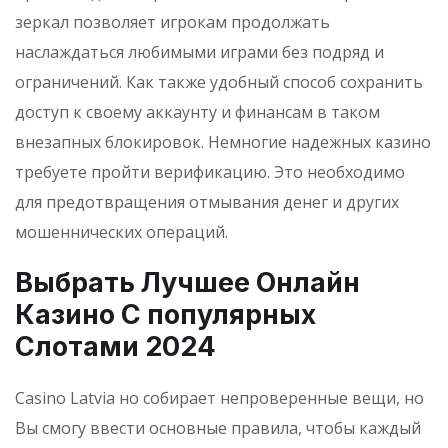
зеркал позволяет игрокам продолжать
наслаждаться любимыми играми без подряд и
ограничений. Как также удобный способ сохранить
доступ к своему аккаунту и финансам в таком
внезапных блокировок. Немногие надежных казино
требуете пройти верификацию. Это необходимо
для предотвращения отмывания денег и других
мошеннических операций.
Выбрать Лучшее Онлайн
Казино С популярных
Слотами 2024
Casino Latvia но собирает непроверенные вещи, но
Вы смогу ввести основные правила, чтобы каждый