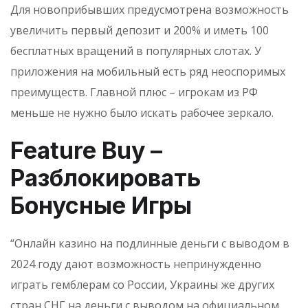
Для новоприбывших предусмотрена возможность
увеличить первый депозит и 200% и иметь 100
бесплатных вращений в популярных слотах. У
приложения на мобильный есть ряд неоспоримых
преимуществ. Главной плюс – игрокам из РФ
меньше не нужно было искать рабочее зеркало.
Feature Buy –
Разблокировать
Бонусные Игры
“Онлайн казино на подлинные деньги с выводом в
2024 году дают возможность непринужденно
играть гемблерам со России, Украины же других
стран СНГ на деньги с выводом на официальном