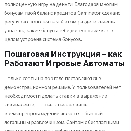
полноценную игру на деньги. Благодаря многим
бонусам твой баланс кредитов Gaminator сделано
регулярно пополняться. А этом разделе знаешь
узнаешь, какие бонусы тебе доступны же как в
целом устроена система бонусов.
Пошаговая Инструкция – как
Работают Игровые Автоматы
Только слоты на портале поставляются в
демонстрационном режиме. У пользователей нет
необходимости делать ставки в выражении
эквиваленте, соответственно ваше
времяпрепровождение является обычный
легальным развлечением. Сайтам с бесплатными
слот машинами нет необходимо открывать