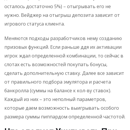
осталось достаточно 5%) – отыгрывать его не
нужно. Вейджер на отыгрыш депозита зависит от
игрового статуса клиента.
Меняются подходы разработчиков нему созданию
призовых функций. Если раньше ддя их активации
игрок ждал определенной комбинации, то сейчас в
слотах есть возможностей покупать бонусы,
сделать дополнительную ставку. Далее все зависит
от правильного подбора эмулятора и расчета
банкролла (суммы на балансе к кол-ву ставок).
Каждый из них – это неполный параметров,
которые даем возможность выигрывать особого
размера суммы пиппардом определенной частотой.