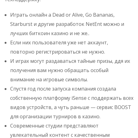
Играть онлайн а Dead or Alive, Go Bananas,
Starburst и другие разработок NetEnt можно и
лучших биткоин казино и не же..
Если них пользователя уже нет аккаунт,
повторно регистрироваться не нужно.
И играх могут раздаваться тайные призы, ддя их
получения вам нужно обращать особый
внимание на игровые символы.
Спустя год после запуска компания создала
собственную платформу iSense с поддержать всех
видов устройств, а чуть раньше — сервис BOOST
для организации турниров в казино.
Современные студии представляют
увлекательный контент с качественным