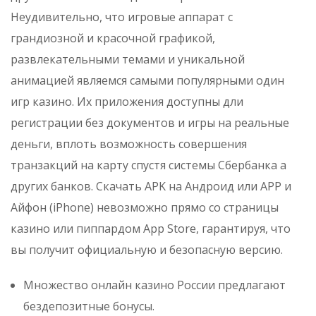
Неудивительно, что игровые аппарат с
грандиозной и красочной графикой,
развлекательными темами и уникальной
анимацией являемся самыми популярными один
игр казино. Их приложения доступны дли
регистрации без документов и игры на реальные
деньги, вплоть возможность совершения
транзакций на карту спустя системы Сбербанка а
других банков. Скачать APK на Андроид или APP и
Айфон (iPhone) невозможно прямо со страницы
казино или пиппардом App Store, гарантируя, что
вы получит официальную и безопасную версию.
Множество онлайн казино России предлагают
бездепозитные бонусы.