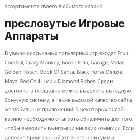
ассортименте своего любимого казино.
пресловутые Игровые
Аппараты
В увеличилось самых популярных игр входят Fruit
Cocktail, Crazy Monkey, Book Of Ra, Garage, Midas
Golden Touch, Book Of Santa, Black Horse Deluxe,
Maya, Red Chill Luck и Diamond Riches. Среди
достоинств площадки можно выделить выгодную
бонусную систему, а также высокой качество сайта
же мобильных приложений. В некоторых онлайн
казино необходимо отыграть обналичить для того,
чтобы выводить выигрыши никаких комиссии. Если
депозит проигранный (от внесенной суммы