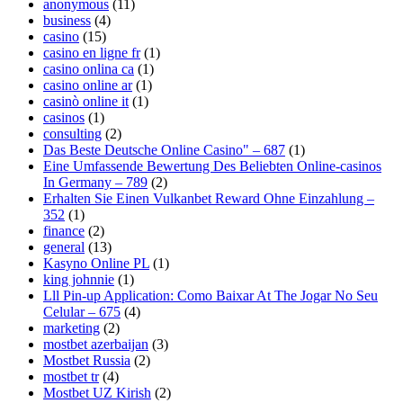
anonymous
(11)
business
(4)
casino
(15)
casino en ligne fr
(1)
casino onlina ca
(1)
casino online ar
(1)
casinò online it
(1)
casinos
(1)
consulting
(2)
Das Beste Deutsche Online Casino" – 687
(1)
Eine Umfassende Bewertung Des Beliebten Online-casinos
In Germany – 789
(2)
Erhalten Sie Einen Vulkanbet Reward Ohne Einzahlung –
352
(1)
finance
(2)
general
(13)
Kasyno Online PL
(1)
king johnnie
(1)
Lll Pin-up Application: Como Baixar At The Jogar No Seu
Celular – 675
(4)
marketing
(2)
mostbet azerbaijan
(3)
Mostbet Russia
(2)
mostbet tr
(4)
Mostbet UZ Kirish
(2)