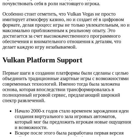
почувствовать себя в роли настоящего игрока.
Особенно стоит отметить, что Vulkan Vegas не просто
имитирует атмосферу казино, но и создает её в цифровом
формате, делая процесс игры не только увлекательным, но и
максимально приближенным к реальному опыту. Это
достигается за счет высококачественного программного
обеспечения и внимательного отношения к деталям, что
делает каждую игру незабываемой.
Vulkan Platform Support
Первые шаги в создании платформы были сделаны с целью
объединить традиционные азартные игры с возможностями
современных технологий. Именно тогда была заложена
основа, которая впоследствии трансформировалась в
полноценный игровой сервис, предлагающий широкий
спектр развлечений.
Начало 2000-х годов стало временем зарождения идеи
создания виртуального зала игровых автоматов,
который мог бы предложить игрокам новые ощущения
и возможности.
Вскоре после этого была разработана первая версия