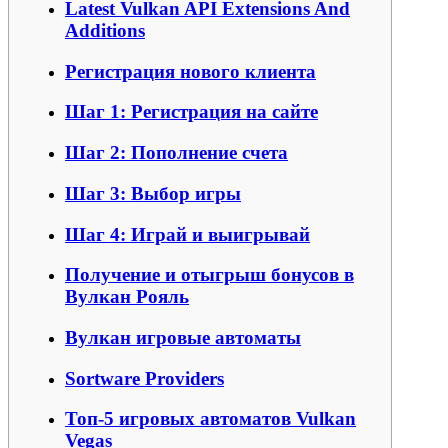
Latest Vulkan API Extensions And
Additions
Регистрация нового клиента
Шаг 1: Регистрация на сайте
Шаг 2: Пополнение счета
Шаг 3: Выбор игры
Шаг 4: Играй и выигрывай
Получение и отыгрыш бонусов в
Вулкан Рояль
Вулкан игровые автоматы
Sortware Providers
Топ-5 игровых автоматов Vulkan
Vegas