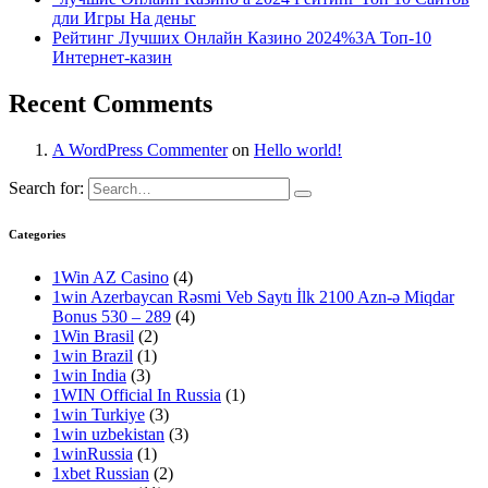
дли Игры На деньг
Рейтинг Лучших Онлайн Казино 2024%3A Топ-10
Интернет-казин
Recent Comments
A WordPress Commenter
on
Hello world!
Search for:
Categories
1Win AZ Casino
(4)
1win Azerbaycan Rəsmi Veb Saytı İlk 2100 Azn-ə Miqdar
Bonus 530 – 289
(4)
1Win Brasil
(2)
1win Brazil
(1)
1win India
(3)
1WIN Official In Russia
(1)
1win Turkiye
(3)
1win uzbekistan
(3)
1winRussia
(1)
1xbet Russian
(2)