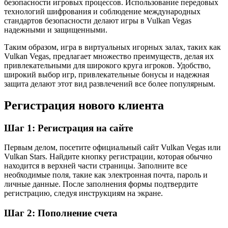
безопасности игровых процессов. Использование передовых
технологий шифрования и соблюдение международных
стандартов безопасности делают игры в Vulkan Vegas
надежными и защищенными.
Таким образом, игра в виртуальных игорных залах, таких как
Vulkan Vegas, предлагает множество преимуществ, делая их
привлекательными для широкого круга игроков. Удобство,
широкий выбор игр, привлекательные бонусы и надежная
защита делают этот вид развлечений все более популярным.
Регистрация нового клиента
Шаг 1: Регистрация на сайте
Первым делом, посетите официальный сайт Vulkan Vegas или
Vulkan Stars. Найдите кнопку регистрации, которая обычно
находится в верхней части страницы. Заполните все
необходимые поля, такие как электронная почта, пароль и
личные данные. После заполнения формы подтвердите
регистрацию, следуя инструкциям на экране.
Шаг 2: Пополнение счета