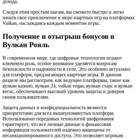
дохода.
Следуя этим простым шагам, вы сможете быстро и легко
начать свое приключение в мире азартных игр на платформах
Vulkan, наслаждаясь каждым моментом игры.
Получение и отыгрыш бонусов в
Вулкан Рояль
В современном мире, где цифровые технологии играют
ключевую роль, особое внимание уделяется вопросам
безопасности и надежности в сети. Это особенно актуально
для платформ, предлагающих азартные игры. В данном
разделе мы рассмотрим, как ведущие платформы, такие как
вулкан казино, вулкан 24, vulkan vegas, вулкан старс и вулкан
вегас, обеспечивают высокий уровень защиты и доверия
своим пользователям.
Защита данных и конфиденциальность являются
приоритетами для всех вышеупомянутых платформ.
Использование передовых технологий шифрования
гарантирует, что все личные данные и финансовая
информация пользователей надежно защищены от
несанкционированного доступа. Это позволяет игрокам