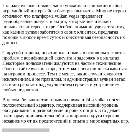
Положительные отзывы часто упоминают широкий выбор
игр, удобный интерфейс и быстрые выплаты. Многие игроки
отмечают, что платформа vulkan vegas предлагает
разнообразные бонусы и акции, которые значительно
повышают интерес к игре. Особое внимание уделяется тому,
как казино вулкан заботится о своих клиентах, предлагая
помощь в любое время суток и обеспечивая безопасность их
данных.
С другой стороны, негативные отзывы в основном касаются
проблем с верификацией аккаунта и задержек в выплатах.
Некоторые пользователи жалуются на частые технические
сбои на сайте вулкан старс, что может негативно сказываться
на игровом процессе. Тем не менее, такие случаи являются
исключением, а не правилом, и администрация вулкан вегас
активно работает над улучшением сервиса и устранением
любых недочетов.
В целом, большинство отзывов о вулкан 24 и vulkan носят
положительный характер, подчеркивая высокий уровень
обслуживания и разнообразие игровых опций. Это делает
платформу привлекательной для широкого круга игроков,
независимо от их предпочтений и опыта в мире азартных игр.