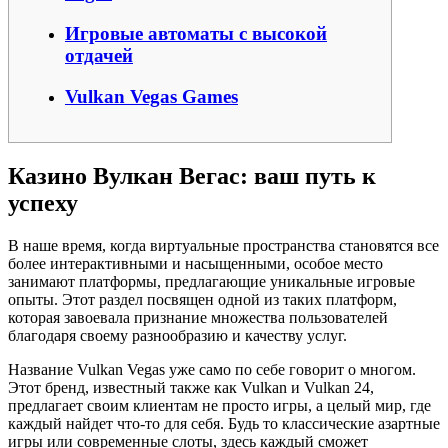
Игровые автоматы с высокой
отдачей
Vulkan Vegas Games
Казино Вулкан Вегас: ваш путь к
успеху
В наше время, когда виртуальные пространства становятся все
более интерактивными и насыщенными, особое место
занимают платформы, предлагающие уникальные игровые
опыты. Этот раздел посвящен одной из таких платформ,
которая завоевала признание множества пользователей
благодаря своему разнообразию и качеству услуг.
Название Vulkan Vegas уже само по себе говорит о многом.
Этот бренд, известный также как Vulkan и Vulkan 24,
предлагает своим клиентам не просто игры, а целый мир, где
каждый найдет что-то для себя. Будь то классические азартные
игры или современные слоты, здесь каждый сможет