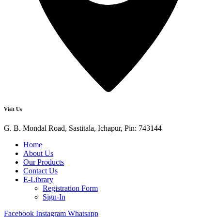
Visit Us
G. B. Mondal Road, Sastitala, Ichapur, Pin: 743144
Home
About Us
Our Products
Contact Us
E-Library
Registration Form
Sign-In
Facebook
Instagram
Whatsapp