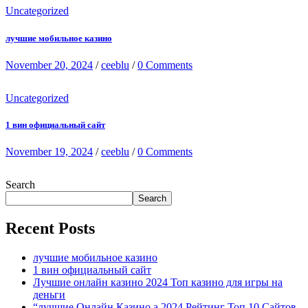
Uncategorized
лучшие мобильное казино
November 20, 2024
/
ceeblu
/
0 Comments
Uncategorized
1 вин официальный сайт
November 19, 2024
/
ceeblu
/
0 Comments
Search
Search
Recent Posts
лучшие мобильное казино
1 вин официальный сайт
Лучшие онлайн казино 2024 Топ казино для игры на
деньги
“лучшие Онлайн Казино а 2024 Рейтинг Топ 10 Сайтов