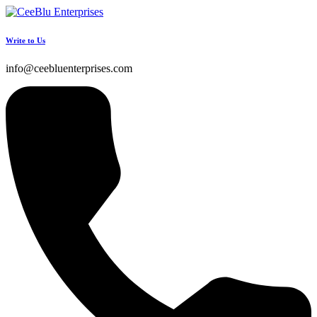
Write to Us
info@ceebluenterprises.com