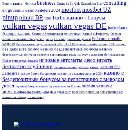
business
consulting
Bounty казино - бонусы
Casinoda En Çok Kazandıran Slot
mostbet
mostbet UZ
en güvenilir casino siteleri 2024
pinup
pinup BR
Turbo казино - бонусы
tips
vulkan vegas
vulkan vegas DE
İntobet Casino
Аврора казино
Казино с бесплатными фриспинами
Казино с фрибетом
Онлайн
Рейтинг онлайн
казино бесплатно и без регистрации
Онлайн рулетка на деньги
казино
Риобет казино официальный сайт
ТОП 10 лучших онлайн казино
ТОП казино
без депозита бонус казино
бездепозитные бонусы казино
бездепозитный бонус за простую регистрацию сразу на счет с выводом
бонусы казино
игровые автоматы демо играть
Riobet
ггпокерок
зеркало
бесплатно клубнички
казино без
интернет казино рейтинг
казино
казино с
депозита
казино бонус без депозит
казино на реальные деньги 2024
бездепозитным бонусом за регистрацию с выводом
денег
онлайн казино с
лучшие бонусы казино
лучшие казино России
моментальным выводом
покердом сайт
получить деньги за регистрацию без
вложений с выводом на карту